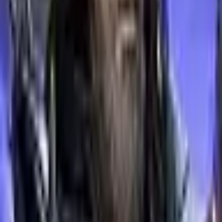
Bocoran Live RTP Slot Tergacor Hari
Ini
JILI
Cari & Filter Game
104
game