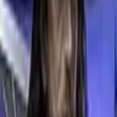
Gabung
Pilih Provider
PG Soft
133 game
Habanero
165 game
FAT PANDA
10 game
Spade Gaming
125 game
JILI
105 game
GMW
164 game
AFB Gaming
48 game
BESOFT
41 game
Pragmatic Play
533 game
NOLIMIT CITY
84 game
Joker
206 game
CQ9 Gaming
90 game