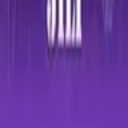
RTP OASISTOGEL
RTP DYNASTY4D
RTP KAISAR4D
RTP TARUMA
RTP 4DSUPER
RTP VVIPBOSS
RTP DIM88
Partner
Prime Group
Oasis Group
OASISTOGEL
Dynasty4D
KAISAR4D
TARUMA4D
Copyright © 2025 BOCORAN RTP SLOT VVIPBOSS
TERBAIK DAN TERPERCAYA | All Rights Reserved.
Hak cipta dilindungi · Semua transaksi terenkripsi