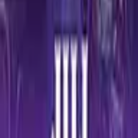
Dengan memanfaatkan bocoran RTP Slot, Anda bisa
menghasilkan uang lebih banyak dari permainan slot online.
Kami selalu mengupdate bocoran RTP Slot terbaru sehingga
Anda selalu mendapatkan info terupdate tentang persentase
RTP slot yang sedang populer. Jangan ragu untuk
menggunakan bocoran RTP Slot yang kami sediakan. Dengan
memanfaatkan bocoran RTP Slot, Anda akan mendapatkan
keuntungan yang lebih besar dalam permainan slot online.
Kunjungi situs kami dan dapatkan info terbaru tentang bocoran
RTP Slot Pragmatic Play dan Red Tiger serta fitur-fitur menarik
lainnya yang kami sediakan.
🔞
18+ · Bermain Bijak
Link Pendukung
Live Draw HK
Live Draw SGP
Live Draw SYD
Data Draw HK
Data Draw SGP
Data Draw SYD
RTP