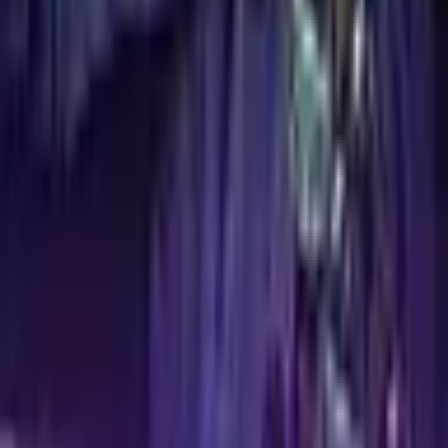
Selamat datang di dunia RTP Slot, salah satu jenis permainan
slot yang saat ini sedang populer di kalangan penggemar judi
online. RTP, singkatan dari Return to Player, adalah
persentase uang taruhan yang kembali kepada pemain dalam
jangka waktu tertentu. RTP Slot Pragmatic Play dan Red Tiger
adalah dua provider yang terkenal dengan RTP Slot mereka.
Namun, mencari RTP Slot terbaik tidaklah mudah. Diperlukan
strategi dan bocoran terpercaya agar dapat memaksimalkan
peluang menang dalam permainan. Inilah mengapa bocoran
RTP Slot Pragmatic Play dan Red Tiger terus dicari oleh para
pemain judi online. Di situs kami, Anda bisa mendapatkan info
bocoran RTP Live Slot terlengkap dan terupdate untuk
provider Pragmatic Play dan Red Tiger. Kami menyediakan
berbagai macam bocoran RTP Slot terbaik untuk membantu
Anda meningkatkan peluang menang dalam permainan. Kami
juga menyediakan info tentang kombinasi terbaik untuk
menang dalam permainan slot online. Selain itu, kami memiliki
fitur-fitur menarik seperti demo slot gratis, turnamen slot online,
dan bonus-bonus menarik yang bisa Anda dapatkan.
Keuntungan menggunakan bocoran RTP Slot adalah Anda
bisa memprediksi peluang menang dalam permainan slot
online. Dengan memahami bocoran RTP, Anda dapat
mengatur strategi taruhan dan meningkatkan peluang menang
Anda. Anda juga bisa menggunakan bocoran RTP Slot untuk
memilih mesin slot yang memiliki persentase RTP tertinggi.