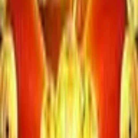
Magic Kitty
RTP
83.8
%
⚡
13:00 - 15:34
Main
Spade Gaming
Sugar Party
RTP
68.9
%
⚡
12:00 - 14:26
Main
Spade Gaming
Captain Golds Fortune
RTP
93.4
%
⚡
15:00 - 17:59
Main
Spade Gaming
Journey to the Wild