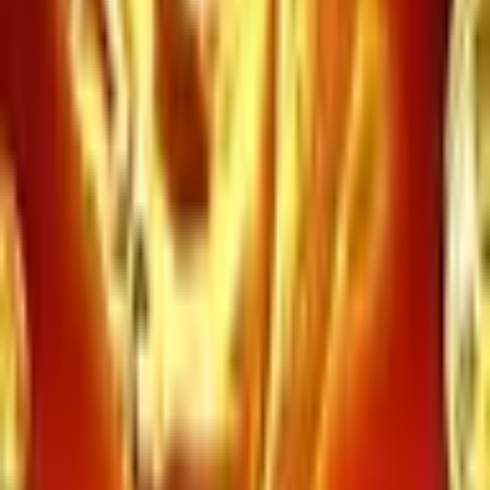
Filter RTP
🎰
Semua RTP
0 – 100%
🔴
RTP < 90%
di bawah
🟡
90 – 95%
standar
🟢
> 95%
gacor
Urutkan
⊞
Default
▲
RTP Tertinggi
▼
RTP Terendah
Az
A → Z
Spade Gaming
Legacy of Kong Maxways
RTP
81.6
%
⚡
10:00 - 12:40
Main
Spade Gaming