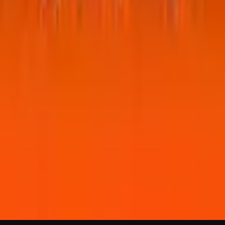
Prime Group
Oasis Group
OASISTOGEL
Dynasty4D
KAISAR4D
TARUMA4D
Copyright © 2025 BOCORAN RTP SLOT VVIPBOSS
TERBAIK DAN TERPERCAYA | All Rights Reserved.
Hak cipta dilindungi · Semua transaksi terenkripsi
Tutup